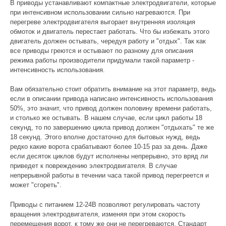
В приводы устанавливают компактные электродвигатели, которые
при интенсивном использовании сильно нагреваются. При
перегреве электродвигателя выгорает внутренняя изоляция
обмоток и двигатель перестает работать. Что бы избежать этого
двигатель должен остывать, чередуя работу и "отдых". Так как
все приводы греются и остывают по разному для описания
режима работы производители придумали такой параметр -
интенсивность использования.
Вам обязательно стоит обратить внимание на этот параметр, ведь
если в описании привода написано интенсивность использования
50%, это значит, что привод должен половину времени работать,
и столько же остывать. В нашем случае, если цикл работы 18
секунд, то по завершению цикла привод должен "отдыхать" те же
18 секунд. Этого вполне достаточно для бытовых нужд, ведь
редко какие ворота срабатывают более 10-15 раз за день. Даже
если десяток циклов будут исполнены непрерывно, это вряд ли
приведет к повреждению электродвигателя. В случае
непрерывной работы в течении часа такой привод перегреется и
может "сгореть".
Приводы с питанием 12-24В позволяют регулировать частоту
вращения электродвигателя, изменяя при этом скорость
перемещения ворот, к тому же они не перегреваются. Стандарт