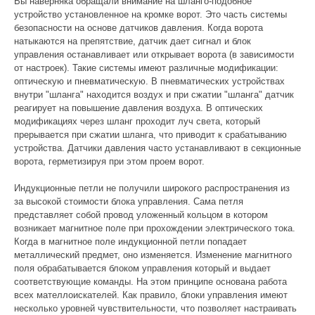
Вы наверняка обращали внимание на шланго-подобное
устройство установленное на кромке ворот. Это часть системы
безопасности на основе датчиков давления. Когда ворота
натыкаются на препятствие, датчик дает сигнал и блок
управления останавливает или открывает ворота (в зависимости
от настроек). Такие системы имеют различные модификации:
оптическую и пневматическую. В пневматических устройствах
внутри "шланга" находится воздух и при сжатии "шланга" датчик
реагирует на повышение давления воздуха. В оптических
модификациях через шланг проходит луч света, который
прерывается при сжатии шланга, что приводит к срабатыванию
устройства. Датчики давления часто устанавливают в секционные
ворота, герметизируя при этом проем ворот.
Индукционные петли не получили широкого распространения из
за высокой стоимости блока управления. Сама петля
представляет собой провод уложенный кольцом в котором
возникает магнитное поле при прохождении электрического тока.
Когда в магнитное поле индукционной петли попадает
металлический предмет, оно изменяется. Изменение магнитного
поля обрабатывается блоком управления который и выдает
соответствующие команды. На этом принципе основана работа
всех мателлоискателей. Как правило, блоки управления имеют
несколько уровней чувствительности, что позволяет настраивать