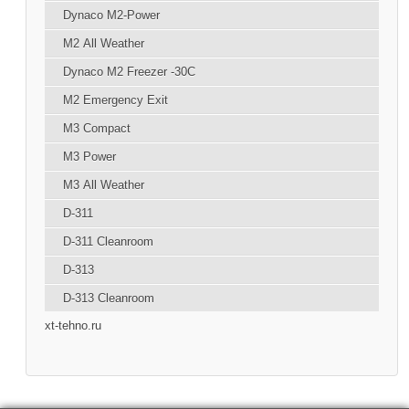
Dynaco M2-Power
М2 All Weather
Dynaco М2 Freezer -30C
М2 Emergency Exit
М3 Compact
М3 Power
М3 All Weather
D-311
D-311 Cleanroom
D-313
D-313 Cleanroom
xt-tehno.ru